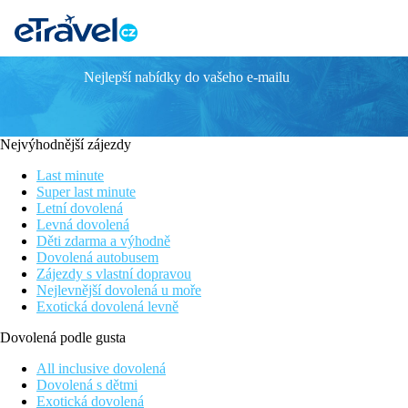
Nejlepší nabídky do vašeho e-mailu
Apollon Windmill Boutique
Moderní pokoje
V blízkosti hlavního města ostrova
Nejvýhodnější zájezdy
Hotel jen pro dospělé
Vhodný pro všechny věkové kategorie
Last minute
Oblíbený hotel se stálou klientelou
Super last minute
Letní dovolená
Poloha
Levná dovolená
Děti zdarma a výhodně
Hotel cca 23 km od letiště Kos, centrum hlavního města ostrova 
Dovolená autobusem
Zájezdy s vlastní dopravou
Vybavení
Nejlevnější dovolená u moře
Exotická dovolená levně
70 pokojů, vstupní hala s recepcí, lobby, TV místnost, bar s te
Dovolená podle gusta
Pokoje
Dvoulůžkový pokoj, Deluxe, Veranda, Výhled do zahrady
: 
All inclusive dovolená
Dvoulůžkový pokoj, Deluxe, Veranda, Výhled na baz
Dovolená s dětmi
Junior suite, Deluxe, Výhled do zahrady
: prostornější,
Exotická dovolená