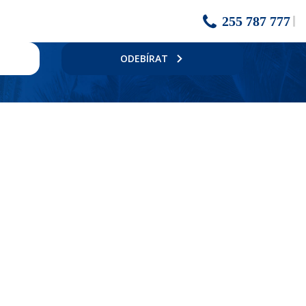
255 787 777
ODEBÍRAT
í několik obchodů, taveren a restaurací.
sa.