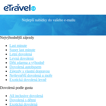
Nejlepší nabídky do vašeho e-mailu
Porto Ligia
Krásný hotel situovaný na okraji rybářské vesničky
Hotel nabízí služby na dobré úrovni
Nejvýhodnější zájezdy
Tradiční řecká kuchyně
Wi-Fi zdarma
Last minute
Super last minute
Poloha
Letní dovolená
Levná dovolená
Hotel na okraji známého rybářského městečka Ligia, cca 11 km o
Děti zdarma a výhodně
Dovolená autobusem
Vybavení
Zájezdy s vlastní dopravou
Nejlevnější dovolená u moře
Vstupní hala s recepcí, výtah, kavárna, lobby bar. Venku bazén, 
Exotická dovolená levně
Pokoje
Dovolená podle gusta
Dvoulůžkový pokoj, výhled zahrada:
koupelna/WC (vysoušeč vl
All inclusive dovolená
Ostatní typy pokojů
(pokud není uvedeno jinak, mají pokoje v
Dovolená s dětmi
Exotická dovolená