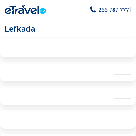
255 787 777
Lefkada