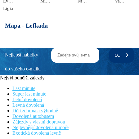
Evgiros
Mikros Gialos
Nikiana
Vassiliki
Ligia
Mapa -
Lefkada
Nejlepší nabídky
ODEBÍRAT
do vašeho e-mailu
Nejvýhodnější zájezdy
Last minute
Super last minute
Letní dovolená
Levná dovolená
Děti zdarma a výhodně
Dovolená autobusem
Zájezdy s vlastní dopravou
Nejlevnější dovolená u moře
Exotická dovolená levně