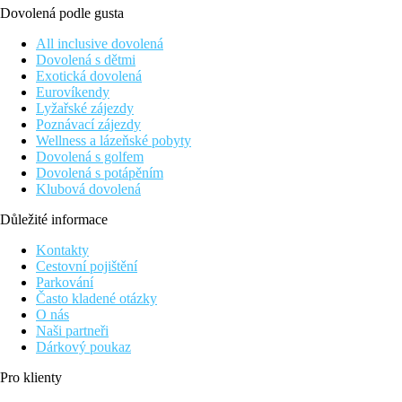
Dovolená podle gusta
All inclusive dovolená
Dovolená s dětmi
Exotická dovolená
Eurovíkendy
Lyžařské zájezdy
Poznávací zájezdy
Wellness a lázeňské pobyty
Dovolená s golfem
Dovolená s potápěním
Klubová dovolená
Důležité informace
Kontakty
Cestovní pojištění
Parkování
Často kladené otázky
O nás
Naši partneři
Dárkový poukaz
Pro klienty