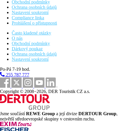
Obchodní podmínky
Ochrana osobních údajů
Nastavení soukromí
Compliance linka
Prohlášení o přístupnosti
Často kladené otázky
O nás
Obchodní podmínky
Dárkový poukaz
Ochrana osobních údajů
Nastavení soukromí
Po-Pá 7-19 hod.
255 787 777
Copyright © 2008−2026, DER Touristik CZ a.s.
Jsme součástí
REWE Group
a její divize
DERTOUR Group
,
největší středoevropské skupiny v cestovním ruchu.