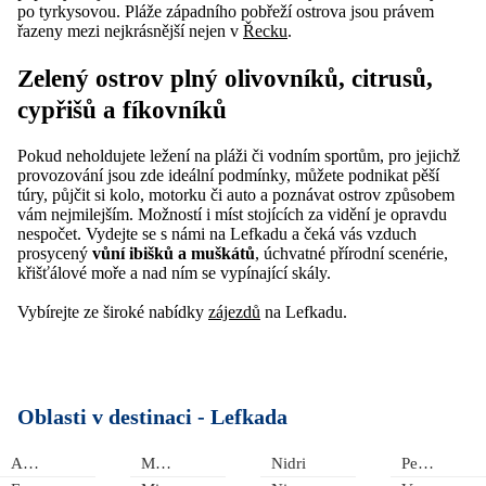
po tyrkysovou. Pláže západního pobřeží ostrova jsou právem
řazeny mezi nejkrásnější nejen v
Řecku
.
Zelený ostrov plný olivovníků, citrusů,
cypřišů a fíkovníků
Pokud neholdujete ležení na pláži či vodním sportům, pro jejichž
provozování jsou zde ideální podmínky, můžete podnikat pěší
túry, půjčit si kolo, motorku či auto a poznávat ostrov způsobem
vám nejmilejším. Možností i míst stojících za vidění je opravdu
nespočet. Vydejte se s námi na Lefkadu a čeká vás vzduch
prosycený
vůní ibišků a muškátů
, úchvatné přírodní scenérie,
křišťálové moře a nad ním se vypínající skály.
Vybírejte ze široké nabídky
zájezdů
na Lefkadu.
Oblasti v destinaci -
Lefkada
Agios Nikitas
Město Lefkada
Nidri
Perigiali