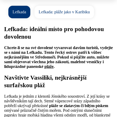
Lefkada
Lefkada: pláže jako v Karibiku
Lefkada: ideální místo pro pohodovou
dovolenou
Chcete-li se na své dovolené vyvarovat davům turistů, vydejte
se s námi na Lefkadu. Tento řecký ostrov patří k vůbec
nejkrásnějším ve Středomoří. Pokud si půjčíte auto, můžete
sami objevovat všechna jeho zákoutí, malebné vesničky i
liduprázdné panenské
pláže
.
Navštivte Vassiliki, nejkrásnější
surfařskou pláž
Lefkada je jedním z klenotů Jónského souostroví. Z její krásy se
návštěvníkům tají dech. Strmé vápencové srázy západního
pobřeží ukrývají překrásné
pláže se zlatavým či bílým pískem
omývané průzračně čistým mořem. Pod ostrými slunečními
paprsky hraje mořská hladina všemi odstíny modři, od blankytné