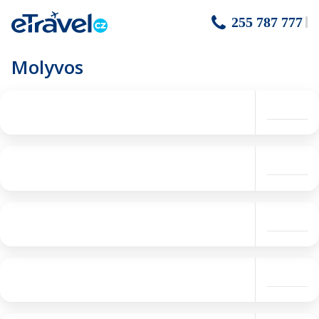
255 787 777
Molyvos