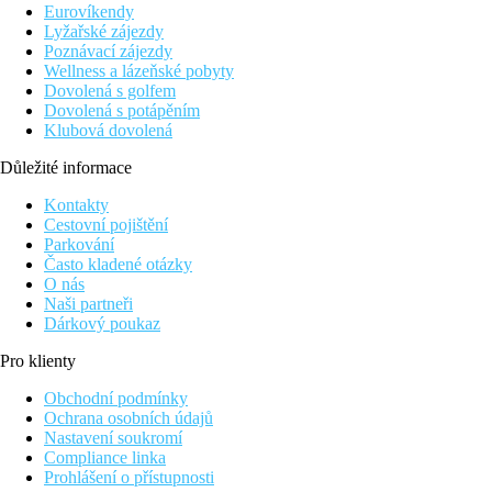
Ostatní typy pokojů
(pokud není uvedeno jinak, mají pokoje v
Eurovíkendy
Rodinný pokoj, Premium, Výhled krajina, Zatahovací
Lyžařské zájezdy
Rodinný pokoj, Premium, Strana k moři, Zatahovací 
Poznávací zájezdy
Wellness a lázeňské pobyty
Pláž
Dovolená s golfem
Dovolená s potápěním
Hotel leží přímo u oblázkové pláže. V blízkosti hotelu další krá
Klubová dovolená
Stravování
Důležité informace
All inclusive
Kontakty
Cestovní pojištění
Snídaně (07.30-10.30 hod.)
Parkování
Oběd formou bufetu (12.30-14.30 hod.)
Často kladené otázky
Večeře formou bufetu včetně "show cooking" (18.30-21.1
O nás
1× za týden možnost večeře v jedné ze 3 Á la carte řecké t
Naši partneři
Alkoholické a nealkoholické nápoje místní výroby (10.00
Dárkový poukaz
Teplé snack (11.00–17.00 hod.)
Studený snack (10.00–23.55 hod.)
Pro klienty
Odpolední káva, čaj a zákusky (16.30–17.30 hod.)
Zmrzlina místní výroby (10.00-23.00 hod.)
Obchodní podmínky
Ochrana osobních údajů
Sportovní nabídka
Nastavení soukromí
Zdarma:
tenis (osvětlení za poplatek), stolní tenis, fitnes
Compliance linka
Za poplatek:
vodní sporty na pláži (poskytuje 3.strana).
Prohlášení o přístupnosti