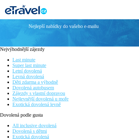
Nejlepší nabídky do vašeho e-mailu
Atlantica Aegan Blue
Kvalitní pětihvězdičkový hotel z řetězce Atlantica
Velký vodní park přímo v hotelu včetně líné řeky, toboganů a sk
Nejvýhodnější zájezdy
V blízkosti obchodů, restaurací a možností zábavy
Tematické restaurace řecká, italská, asijská
Last minute
V subtropické zahradě a přímo u pláže
Super last minute
Letní dovolená
Poloha
Levná dovolená
Děti zdarma a výhodně
V rozlehlé subtropické zahradě, centrum střediska Kolymbia s t
Dovolená autobusem
Zájezdy s vlastní dopravou
Vybavení
Nejlevnější dovolená u moře
Exotická dovolená levně
Vstupní hala s recepcí, hlavní restaurace s terasou, bar a malý
lehátka, slunečníky a osušky oproti kauci.
Dovolená podle gusta
Pokoje
All inclusive dovolená
Dvoulůžkový pokoj, Premium, Strana k moři:
koupelna
Dovolená s dětmi
designové pokojoje. Cca 26-30m2.
Exotická dovolená