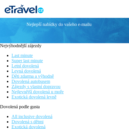
Nejlepší nabídky do vašeho e-mailu
COOK´S CLUB KOLYMBIA
Nový moderní koncept 2023
Pouze pro dospělé osoby
Nejvýhodnější zájezdy
V blízkosti centra Kolymbie
2 venkovní bazény
Last minute
Po kompletní rekonstrukci
Super last minute
Letní dovolená
Informace o hotelu
Levná dovolená
Kompletně zrenovovaný hotel s mezinárodním konceptem a nejnově
Děti zdarma a výhodně
nachází v klidně oblasti Kolymbia, v blízkosti taveren, obchůdk
Dovolená autobusem
Zájezdy s vlastní dopravou
Vzdálenost
Nejlevnější dovolená u moře
pláže: 350 m
Exotická dovolená levně
letiště: 35 km
centra: 500 m
Dovolená podle gusta
nákupních možností: 50 m v okolí hotelu
All inclusive dovolená
Popis pokoje
Dovolená s dětmi
Dvoulůžkový pokoj
Exotická dovolená