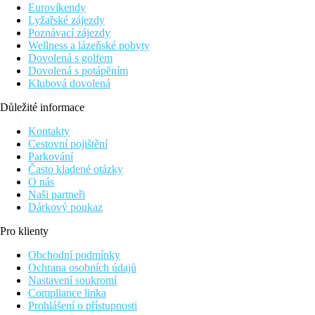
Dvoulůžkový pokoj, Economy, Výhled zahrada
Eurovíkendy
Lyžařské zájezdy
17 m2
Poznávací zájezdy
koupelna, WC (vysoušeč vlasů)
Wellness a lázeňské pobyty
klimatizace
Dovolená s golfem
TV/sat.
Dovolená s potápěním
trezor (za poplatek)
Klubová dovolená
telefon
lednička
Důležité informace
wifi (zdarma)
balkon nebo terasa
Kontakty
v méně výhodné poloze
Cestovní pojištění
Parkování
Ostatní typy pokojů
(pokud není uvedeno jinak, mají pokoje v
Často kladené otázky
O nás
Dvoulůžkový pokoj, Výhled zahrada:
prostornější 20 
Naši partneři
Rodinný pokoj, Open plan, Výhled zahrada:
1 místnos
Dárkový poukaz
lůžka (80 cm x 190 cm), výhled zahrada
Rodinný pokoj, Large, Open Plan, Výhled zahrada:
1 
Pro klienty
160 cm, 3.přistýlka šířka 80 cm x délka 170 cm)
Suita, Open plan, Výhled zahrada, Sdílený bazén:
1 pr
Obchodní podmínky
Ochrana osobních údajů
Popis hotelu
Nastavení soukromí
vstupní hala s recepcí
Compliance linka
restaurace
Prohlášení o přístupnosti
snack bar u bazénu