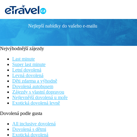
Nejlepší nabídky do vašeho e-mailu
Delfinia Resort
Dětský bazén se skluzavkou
Prostorné rodinné pokoje nebo se sdíleným bazénem
Nejvýhodnější zájezdy
Výborný poměr kvality a ceny
Tematické koutky s občerstvením
Last minute
Super last minute
Informace o hotelu
Letní dovolená
Levná dovolená
Hotelový komplex čtyř dvoupatrových a několika přízemních bud
Děti zdarma a výhodně
letiště. Autobusová zastávka cca 30 m od hotelu.
Dovolená autobusem
Zájezdy s vlastní dopravou
Vzdálenost
Nejlevnější dovolená u moře
pláže: 350 m
Exotická dovolená levně
letiště: 25 km Rhodos
centra: 0.5 km (Kolymbia)
Dovolená podle gusta
nákupních možností: 500 m
All inclusive dovolená
Popis pokoje
Dovolená s dětmi
Exotická dovolená