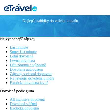
Nejlepší nabídky do vašeho e-mailu
LYDIA MARIS RESORT & SPA
Informace o hotelu
Nejvýhodnější zájezdy
Hotel Lydia Maris se nachází v letovisku Kolymbia, v zahradě o 
spolu s kulinářskými specialitami se staly synonymem pro tento
Last minute
nezapomenutelnou, příjemně strávenou dovolenou.
Super last minute
Letní dovolená
Vzdálenost
Levná dovolená
pláže: 300 m
Děti zdarma a výhodně
letiště: 25 km
Dovolená autobusem
centra: 0.2 km (Kolymbia)
Zájezdy s vlastní dopravou
nákupních možností: 0 m (v hotelu)
Nejlevnější dovolená u moře
Exotická dovolená levně
Popis pokoje
Dovolená podle gusta
Dvoulůžkový pokoj, Promo, Výhled zahrada, Přízemí
All inclusive dovolená
individuálně ovládaná klimatizace
Dovolená s dětmi
trezor (za poplatek)
Exotická dovolená