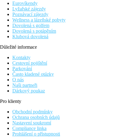
Eurovíkendy
Popis pokoje
Lyžařské zájezdy
Poznávací zájezdy
Dvoulůžkový pokoj, výhled moře
Wellness a lázeňské pobyty
Dovolená s golfem
individuálně ovládaná klimatizace (zdarma)
Dovolená s potápěním
koupelna/WC, vysoušeč vlasů
Klubová dovolená
telefon
TV se satelitním příjmem
Důležité informace
trezor na pokoji (zdarma)
lednice (zdarma)
Kontakty
Wi-Fi (zdarma)
Cestovní pojištění
balkon nebo terasa
Parkování
Často kladené otázky
Ostatní typy pokojů
(pokud není uvedeno jinak, mají pokoje v
O nás
Naši partneři
Superior, výhled moře
: prostornější
Dárkový poukaz
Suite, výhled moře:
ložnice a obývací pokoj
Pro klienty
Popis hotelu
vstupní hala s recepcí
Obchodní podmínky
bar u bazénu
Ochrana osobních údajů
konferenční místnost
Nastavení soukromí
Wi-Fi (zdarma)
Compliance linka
bazén se sladkou vodou (lehátka, slunečníky a osušky zd
Prohlášení o přístupnosti
restaurace