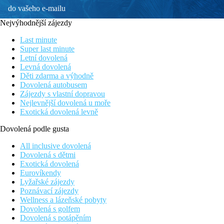
do vašeho e-mailu
Nejvýhodnější zájezdy
Last minute
Super last minute
Letní dovolená
Levná dovolená
Děti zdarma a výhodně
Dovolená autobusem
Zájezdy s vlastní dopravou
Nejlevnější dovolená u moře
Exotická dovolená levně
Dovolená podle gusta
All inclusive dovolená
Dovolená s dětmi
Exotická dovolená
Eurovíkendy
Lyžařské zájezdy
Poznávací zájezdy
Wellness a lázeňské pobyty
Dovolená s golfem
Dovolená s potápěním