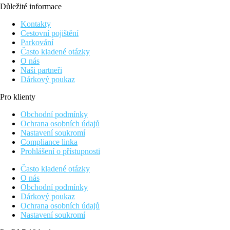
Důležité informace
Kontakty
Cestovní pojištění
Parkování
Často kladené otázky
O nás
Naši partneři
Dárkový poukaz
Pro klienty
Obchodní podmínky
Ochrana osobních údajů
Nastavení soukromí
Compliance linka
Prohlášení o přístupnosti
Často kladené otázky
O nás
Obchodní podmínky
Dárkový poukaz
Ochrana osobních údajů
Nastavení soukromí