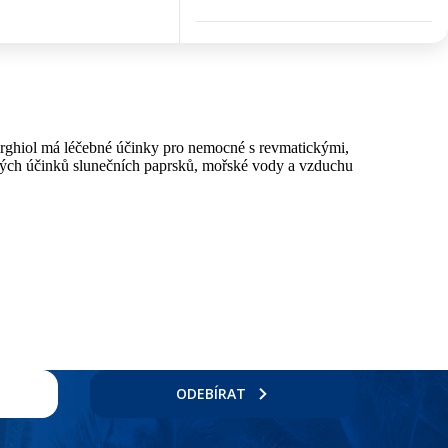
hirghiol má léčebné účinky pro nemocné s revmatickými,
ných účinků slunečních paprsků, mořské vody a vzduchu
ODEBÍRAT