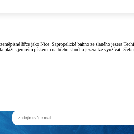
é zeměpisné šířce jako Nice. Sapropelické bahno ze slaného jezera Tec
 pláži s jemným pískem a na břehu slaného jezera lze využívat léčeb