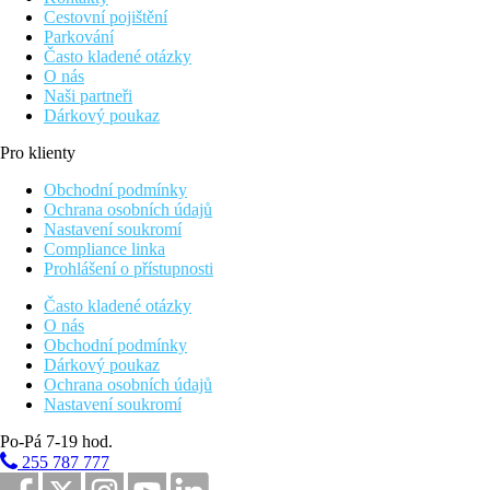
Cestovní pojištění
Parkování
Často kladené otázky
O nás
Naši partneři
Dárkový poukaz
Pro klienty
Obchodní podmínky
Ochrana osobních údajů
Nastavení soukromí
Compliance linka
Prohlášení o přístupnosti
Často kladené otázky
O nás
Obchodní podmínky
Dárkový poukaz
Ochrana osobních údajů
Nastavení soukromí
Po-Pá 7-19 hod.
255 787 777