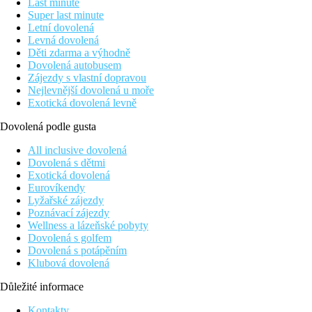
Last minute
Super last minute
Letní dovolená
Levná dovolená
Děti zdarma a výhodně
Dovolená autobusem
Zájezdy s vlastní dopravou
Nejlevnější dovolená u moře
Exotická dovolená levně
Dovolená podle gusta
All inclusive dovolená
Dovolená s dětmi
Exotická dovolená
Eurovíkendy
Lyžařské zájezdy
Poznávací zájezdy
Wellness a lázeňské pobyty
Dovolená s golfem
Dovolená s potápěním
Klubová dovolená
Důležité informace
Kontakty