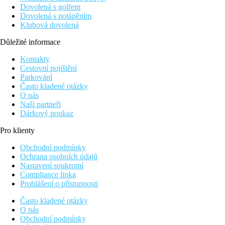
Dovolená s golfem
Dovolená s potápěním
Klubová dovolená
Důležité informace
Kontakty
Cestovní pojištění
Parkování
Často kladené otázky
O nás
Naši partneři
Dárkový poukaz
Pro klienty
Obchodní podmínky
Ochrana osobních údajů
Nastavení soukromí
Compliance linka
Prohlášení o přístupnosti
Často kladené otázky
O nás
Obchodní podmínky