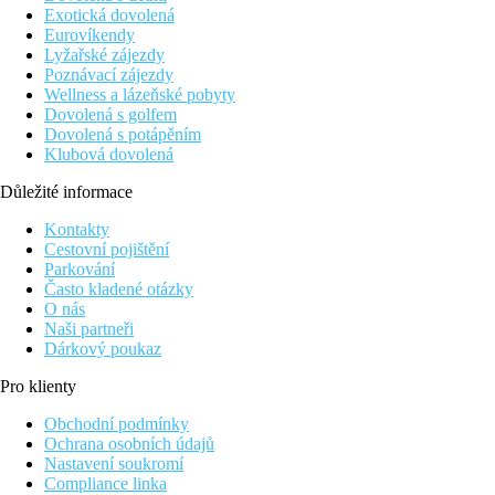
Exotická dovolená
Eurovíkendy
Lyžařské zájezdy
Poznávací zájezdy
Wellness a lázeňské pobyty
Dovolená s golfem
Dovolená s potápěním
Klubová dovolená
Důležité informace
Kontakty
Cestovní pojištění
Parkování
Často kladené otázky
O nás
Naši partneři
Dárkový poukaz
Pro klienty
Obchodní podmínky
Ochrana osobních údajů
Nastavení soukromí
Compliance linka