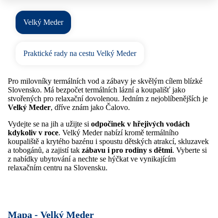
Velký Meder
Praktické rady na cestu Velký Meder
Pro milovníky termálních vod a zábavy je skvělým cílem blízké
Slovensko. Má bezpočet termálních lázní a koupališť jako
stvořených pro relaxační dovolenou. Jedním z nejoblíbenějších je
Velký Meder
, dříve znám jako Čalovo.
Vydejte se na jih a užijte si
odpočinek v hřejivých vodách
kdykoliv v roce
. Velký Meder nabízí kromě termálního
koupaliště a krytého bazénu i spoustu dětských atrakcí, skluzavek
a tobogánů, a zajistí tak
zábavu i pro rodiny s dětmi
. Vyberte si
z nabídky ubytování a nechte se hýčkat ve vynikajícím
relaxačním centru na Slovensku.
Mapa -
Velký Meder