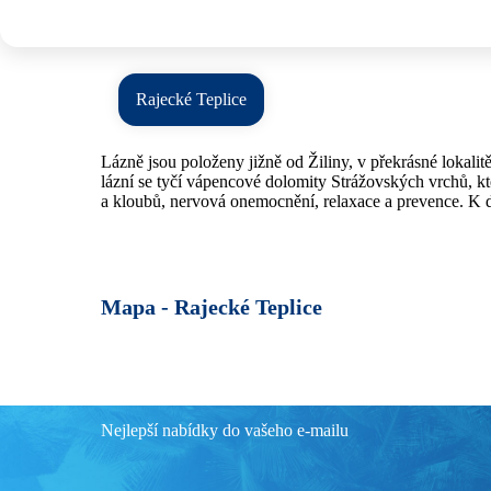
Rajecké Teplice
Lázně jsou položeny jižně od Žiliny, v překrásné lokal
lázní se tyčí vápencové dolomity Strážovských vrchů, kte
a kloubů, nervová onemocnění, relaxace a prevence. K d
Mapa -
Rajecké Teplice
Nejlepší nabídky do vašeho e-mailu