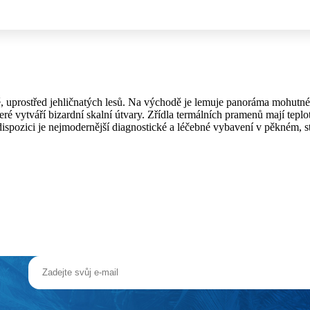
itě, uprostřed jehličnatých lesů. Na východě je lemuje panoráma mohut
ré vytváří bizardní skalní útvary. Zřídla termálních pramenů mají teplot
ispozici je nejmodernější diagnostické a léčebné vybavení v pěkném, s