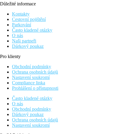
Důležité informace
Kontakty
Cestovní pojištění
Parkování
Často kladené otázky
O nás
Naši partneři
Dárkový poukaz
Pro klienty
Obchodní podmínky
Ochrana osobních údajů
Nastavení soukromí
Compliance linka
Prohlášení o přístupnosti
Často kladené otázky
O nás
Obchodní podmínky
Dárkový poukaz
Ochrana osobních údajů
Nastavení soukromí