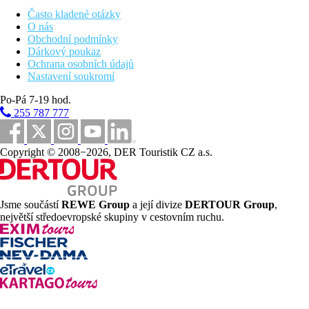
Často kladené otázky
Druhy pokojů:
O nás
Obchodní podmínky
Jednolůžkový pokoj
Dárkový poukaz
Dvoulůžkový pokoj
Ochrana osobních údajů
Třílůžkový pokoj
Nastavení soukromí
Apartmá Junior
má zaručený balkon
Po-Pá 7-19 hod.
255 787 777
Vzdálenosti
58 km
Copyright © 2008−2026, DER Touristik CZ a.s.
Vzdálenost od nejbližšího letiště
1 km
Vzdálenost k pláži
Jsme součástí
REWE Group
a její divize
DERTOUR Group
,
největší středoevropské skupiny v cestovním ruchu.
Pláž
Druh pláže
Plážová dovolená
Bazény