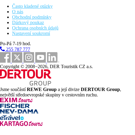
Stravování
Často kladené otázky
O nás
Snídaně
Obchodní podmínky
Dárkový poukaz
snídaně formou bufetu
Ochrana osobních údajů
Nastavení soukromí
Polopenze
Po-Pá 7-19 hod.
snídaně a večeře formou bufetu
255 787 777
Plná Penze
snídaně, oběd a večeře formou bufetu
Copyright © 2008−2026, DER Touristik CZ a.s.
Bezlepkovou / bezlaktózovou stravu nutno nahlásit předem.
Sportovní nabídka
Jsme součástí
REWE Group
a její divize
DERTOUR Group
,
Zdarma:
fitness.
největší středoevropské skupiny v cestovním ruchu.
Za poplatek:
vodní sporty na pláži,
golfové hřiště cca 7 km.
Zábava
Občasné animační programy, živá hudba.
Děti