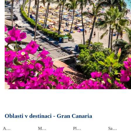
Oblasti v destinaci -
Gran Canaria
Agaete
Mogán
Playa del Inglés
San Bartolomé de Tirajana