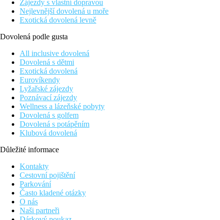
Zájezdy s vlastní dopravou
Nejlevnější dovolená u moře
Exotická dovolená levně
Dovolená podle gusta
All inclusive dovolená
Dovolená s dětmi
Exotická dovolená
Eurovíkendy
Lyžařské zájezdy
Poznávací zájezdy
Wellness a lázeňské pobyty
Dovolená s golfem
Dovolená s potápěním
Klubová dovolená
Důležité informace
Kontakty
Cestovní pojištění
Parkování
Často kladené otázky
O nás
Naši partneři
Dárkový poukaz