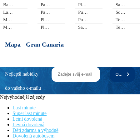
Bahía Feliz
Pasito Blanco
Playa Taurito
Santa Brigida
Las Palmas
Patalavaca
Puerto de las Nieves
Sonnenland
Maspalomas
Playa Amadores
Puerto Rico
Tejeda
Meloneras
Playa del Cura
San Agustin
Telde
Mapa -
Gran Canaria
Nejlepší nabídky
ODEBÍRAT
do vašeho e-mailu
Nejvýhodnější zájezdy
Last minute
Super last minute
Letní dovolená
Levná dovolená
Děti zdarma a výhodně
Dovolená autobusem