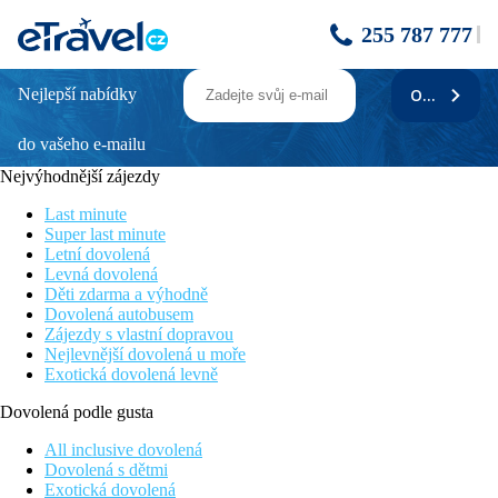
255 787 777
Nejlepší nabídky
ODEBÍRAT
ABORA CATARINA BY LOPESAN
do vašeho e-mailu
Poloha
Nejvýhodnější zájezdy
Hotel se nachází v klidnější části oblíbeného střediska Playa del
Inglés. Nedaleko hotelu se nachází nákupní a zábavnícentrum
Last minute
Cita. Letiště Gran Canaria je ve vzdálenosti cca 30 km.
Super last minute
Letní dovolená
Vybavení
Levná dovolená
Děti zdarma a výhodně
Vstupní hala s recepcí, pět pater, výtahy, restaurace, bar,
Dovolená autobusem
konferenční sál, kadeřnictví, 5 bazénů, terasa s lehátky a
Zájezdy s vlastní dopravou
slunečníky zdarma, bar u bazénu.
Nejlevnější dovolená u moře
Exotická dovolená levně
Pokoje
Dvoulůžkový pokoj
: koupelna/WC (sprcha, vysoušeč
Dovolená podle gusta
vlasů), klimatizace, TV/sat., telefon, lednička, trezor za
poplatek, balkon nebo terasa.
All inclusive dovolená
Ostatní typy pokojů
(pokud není uvedeno jinak, mají pokoje
Dovolená s dětmi
výše uvedené vybavení)
Exotická dovolená