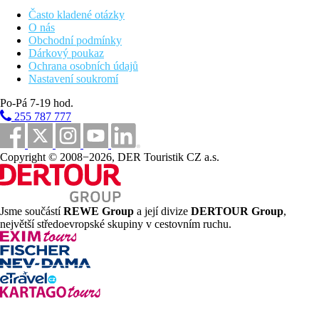
dospělé osoby.
Často kladené otázky
O nás
Sportovní nabídka
Obchodní podmínky
Zdarma:
fitness
Dárkový poukaz
Za poplatek:
tenis, půjčovna kol, vodní sporty na pláži,
Ochrana osobních údajů
golfové hřiště cca 3 km, fyzioterapie (rezervace nutnná).
Nastavení soukromí
Karty
Po-Pá 7-19 hod.
255 787 777
EC/MC, VISA, Diners Club.
Handicap
Copyright © 2008−2026, DER Touristik CZ a.s.
Hotel disponuje několika pokoji přizpůsobenými pro
handicapované klienty.
Wellness
Jsme součástí
REWE Group
a její divize
DERTOUR Group
,
největší středoevropské skupiny v cestovním ruchu.
Za poplatek:
sauny, vnitřní bazén se studenou vodou, ledová
fontána, pára, jacuzzi, masáže, turecké lázně, vnitřní bazén.
Internet
Zdarma:
WiFi v celém hotelu.
Poznámka