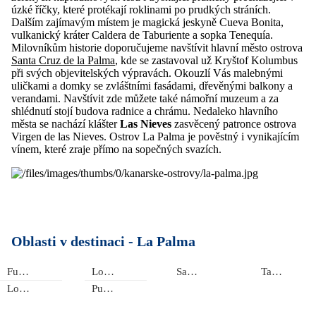
úzké říčky, které protékají roklinami po prudkých stráních.
Dalším zajímavým místem je magická jeskyně Cueva Bonita,
vulkanický kráter Caldera de Taburiente a sopka Tenequía.
Milovníkům historie doporučujeme navštívit hlavní město ostrova
Santa Cruz de la Palma
, kde se zastavoval už Kryštof Kolumbus
při svých objevitelských výpravách. Okouzlí Vás malebnými
uličkami a domky se zvláštními fasádami, dřevěnými balkony a
verandami. Navštívit zde můžete také námořní muzeum a za
shlédnutí stojí budova radnice a chrámu. Nedaleko hlavního
města se nachází klášter
Las Nieves
zasvěcený patronce ostrova
Virgen de las Nieves. Ostrov La Palma je pověstný i vynikajícím
vínem, které zraje přímo na sopečných svazích.
Oblasti v destinaci -
La Palma
Fuencaliente
Los Llanos
Santa Cruz
Tazacorte
Los Cancajos
Puerto de Naos