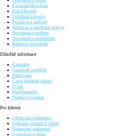
Dovolená s dětmi
Exotická dovolená
Eurovíkendy
Lyžařské zájezdy
Poznávací zájezdy
Wellness a lázeňské pobyty
Dovolená s golfem
Dovolená s potápěním
Klubová dovolená
Důležité informace
Kontakty
Cestovní pojištění
Parkování
Často kladené otázky
O nás
Naši partneři
Dárkový poukaz
Pro klienty
Obchodní podmínky
Ochrana osobních údajů
Nastavení soukromí
Compliance linka