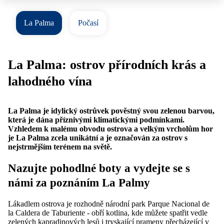
La Palma
Počasí
La Palma: ostrov přírodních krás a
lahodného vína
La Palma je idylický ostrůvek pověstný svou zelenou barvou,
která je dána příznivými klimatickými podmínkami.
Vzhledem k malému obvodu ostrova a velkým vrcholům hor
je La Palma zcela unikátní a je označován za ostrov s
nejstrmějším terénem na světě.
Nazujte pohodlné boty a vydejte se s
námi za poznáním La Palmy
Lákadlem ostrova je rozhodně národní park Parque Nacional de
la Caldera de Taburiente - obří kotlina, kde můžete spatřit vedle
zelených kapradinových lesů i tryskající prameny přecházející v