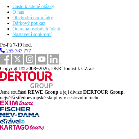
snídaně, oběd a večeře formou bufetu
Často kladené otázky
lehký snack (11.00-12.30 a 16.00-18.00 hod.)
O nás
odpolední káva, čaj a sladké pečivo
Obchodní podmínky
zmrzlina pro děti
Dárkový poukaz
vybrané místní alkoholické a nealkoholické nápoje (10.30
Ochrana osobních údajů
- 24.00 hod.)
Nastavení soukromí
Bezlepkovou / bezlaktózovou stravu nutno nahlásit předem.
Po-Pá 7-19 hod.
Sportovní nabídka
255 787 777
Zdarma:
malé fitness, sportovní aktivity v rámci animace.
Za poplatek:
biliár. Golfové hřiště cca 18 km od hotelu,
možnosti potápění u Cabo de Palos cca 9 km.
Copyright © 2008−2026, DER Touristik CZ a.s.
Zábava
Pravidelné denní i večerní animační programy (většinou na
terase u bazénu), herní místnost, televizní místnost pro sledování
Jsme součástí
REWE Group
a její divize
DERTOUR Group
,
sportovních přenosů.
největší středoevropské skupiny v cestovním ruchu.
Děti
Brouzdaliště, miniklub, dětská postýlka zdarma (na vyžádání).
Pro handicapované
Na vyžádání pokoje přizpůsobené pro handicapované klienty.
Bezbariérový pohyb v areálu hotelu vč. vstupu do bazénu.