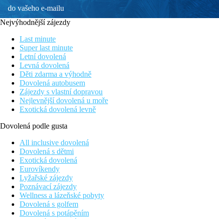
do vašeho e-mailu
Nejvýhodnější zájezdy
Last minute
Super last minute
Letní dovolená
Levná dovolená
Děti zdarma a výhodně
Dovolená autobusem
Zájezdy s vlastní dopravou
Nejlevnější dovolená u moře
Exotická dovolená levně
Dovolená podle gusta
All inclusive dovolená
Dovolená s dětmi
Exotická dovolená
Eurovíkendy
Lyžařské zájezdy
Poznávací zájezdy
Wellness a lázeňské pobyty
Dovolená s golfem
Dovolená s potápěním