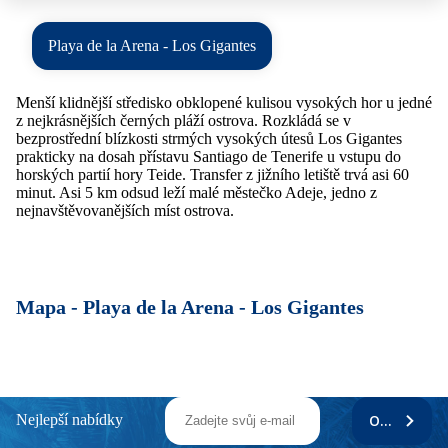
Playa de la Arena - Los Gigantes
Menší klidnější středisko obklopené kulisou vysokých hor u jedné
z nejkrásnějších černých pláží ostrova. Rozkládá se v
bezprostřední blízkosti strmých vysokých útesů Los Gigantes
prakticky na dosah přístavu Santiago de Tenerife u vstupu do
horských partií hory Teide. Transfer z jižního letiště trvá asi 60
minut. Asi 5 km odsud leží malé městečko Adeje, jedno z
nejnavštěvovanějších míst ostrova.
Mapa -
Playa de la Arena - Los Gigantes
Nejlepší nabídky
ODEBÍRAT