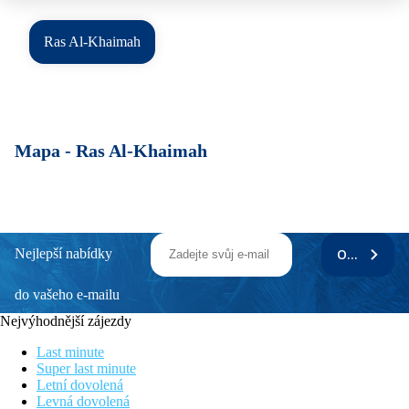
Ras Al-Khaimah
Mapa -
Ras Al-Khaimah
Nejlepší nabídky
ODEBÍRAT
do vašeho e-mailu
Nejvýhodnější zájezdy
Last minute
Super last minute
Letní dovolená
Levná dovolená