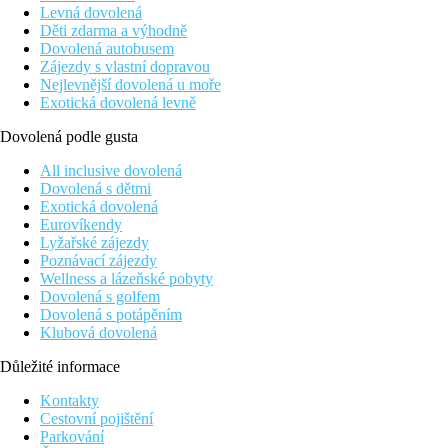
Levná dovolená
Děti zdarma a výhodně
Dovolená autobusem
Zájezdy s vlastní dopravou
Nejlevnější dovolená u moře
Exotická dovolená levně
Dovolená podle gusta
All inclusive dovolená
Dovolená s dětmi
Exotická dovolená
Eurovíkendy
Lyžařské zájezdy
Poznávací zájezdy
Wellness a lázeňské pobyty
Dovolená s golfem
Dovolená s potápěním
Klubová dovolená
Důležité informace
Kontakty
Cestovní pojištění
Parkování