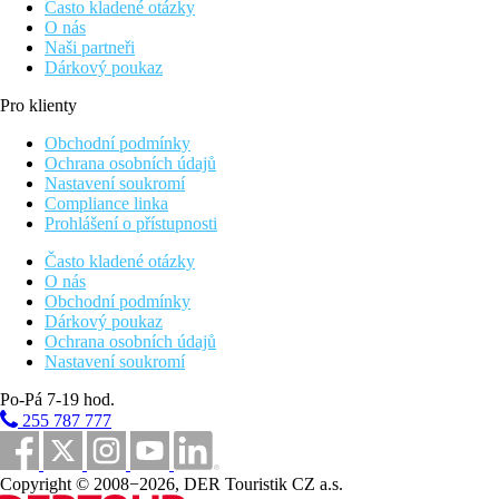
Často kladené otázky
O nás
Naši partneři
Dárkový poukaz
Pro klienty
Obchodní podmínky
Ochrana osobních údajů
Nastavení soukromí
Compliance linka
Prohlášení o přístupnosti
Často kladené otázky
O nás
Obchodní podmínky
Dárkový poukaz
Ochrana osobních údajů
Nastavení soukromí
Po-Pá 7-19 hod.
255 787 777
Copyright © 2008−2026, DER Touristik CZ a.s.