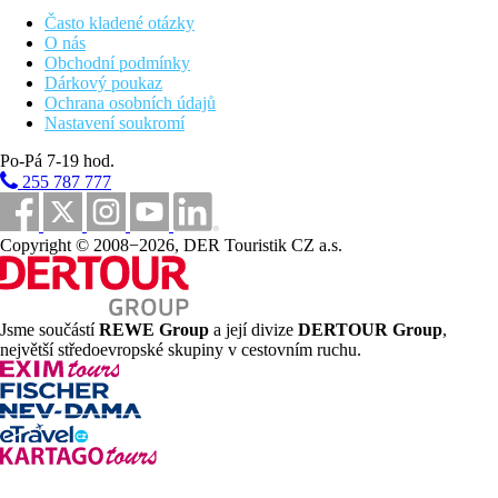
Často kladené otázky
Vzdálenosti
O nás
Obchodní podmínky
55 km
Dárkový poukaz
Vzdálenost od nejbližšího letiště
Ochrana osobních údajů
Nastavení soukromí
0 m
Vzdálenost k pláži
Po-Pá 7-19 hod.
255 787 777
Pláž
Copyright © 2008−2026, DER Touristik CZ a.s.
Hotel přímo u pláže
Plážová dovolená
Bazény
Jsme součástí
REWE Group
a její divize
DERTOUR Group
,
největší středoevropské skupiny v cestovním ruchu.
Lehátka u bazénu
Slunečníky u bazénu
Fotogalerie