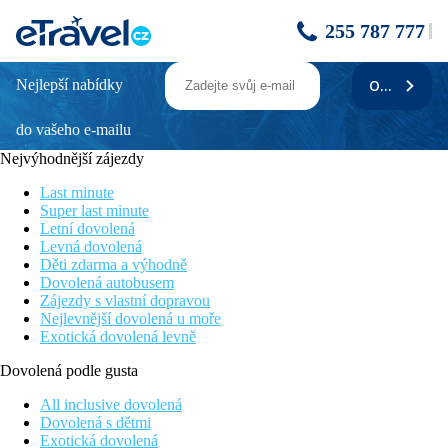
255 787 777
Nejlepší nabídky
ODEBÍRAT
BANGKOK PALACE + LA LUNE
BEACH RESORT
do vašeho e-mailu
Nejvýhodnější zájezdy
Bangkok - Ko Samet
Klidná dovolená pro celou rodinu.
Last minute
Super last minute
Popis
Letní dovolená
Levná dovolená
Program
Děti zdarma a výhodně
Dovolená autobusem
1: ODLET Z PRAHY DO BANGKOKU
Zájezdy s vlastní dopravou
2: PŘÍLET DO BANGKOKU
Nejlevnější dovolená u moře
Přílet do Bangkoku. Transfer do hotelu, ubytování.
Exotická dovolená levně
3: BANGKOK
Dovolená podle gusta
Snídaně. Celodenní fakultativní prohlídka města. Navštívíte
All inclusive dovolená
chrám Wat Traimit se sochou zlatého Buddhy z 5,5 t ryzího zlata
Dovolená s dětmi
a chrámový komplex Wat Po se sochou ležícího Buddhy.
Exotická dovolená
Odpoledne si prohlédnete královský palác, projedete se lodí po