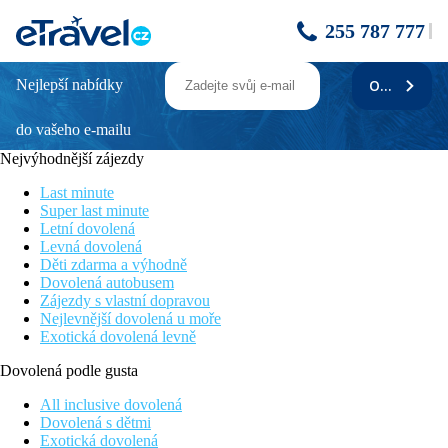
255 787 777
Nejlepší nabídky
ODEBÍRAT
Sheraton Istanbul Levent (ex. Moevenpick
Hotel Istanbul)
do vašeho e-mailu
Nejvýhodnější zájezdy
Wellness a SPA
Exkluzivní služby Club Sheraton
Last minute
Komfortní klimatizované pokoje
Super last minute
Vhodné pro pracovní cesty nebo na dovolenou ve dvou
Letní dovolená
Fitness
Levná dovolená
Děti zdarma a výhodně
Poloha
Dovolená autobusem
Nově zrekonstruovaný pětihvězdičkový hotel Sheraton Istanbul
Zájezdy s vlastní dopravou
Levent se nachází v centru istanbulské obchodní čtvrti na
Nejlevnější dovolená u moře
evropské straně, nedaleko módního nákupního centra a pouhých
Exotická dovolená levně
45 minut jízdy od istanbulského letiště Sabiha Gokcen (52 km).
Vchod do metra, který se nachází přímo před hotelem, umožňuje
Dovolená podle gusta
pohodlný přístup k zajímavostem, mezi něž patří náměstí Taksim
či historický poloostrov
All inclusive dovolená
Dovolená s dětmi
Popis hotelu
Exotická dovolená