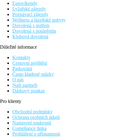
Eurovíkendy
Lyžařské zájezdy
Poznávací zájezdy
Wellness a lázeňské pobyty
Dovolená s golfem
Dovolená s potápěním
Klubová dovolená
Důležité informace
Kontakty
Cestovní pojištění
Parkování
Často kladené otázky
O nás
Naši partneři
Dárkový poukaz
Pro klienty
Obchodní podmínky
Ochrana osobních údajů
Nastavení soukromí
Compliance linka
Prohlášení o přístupnosti