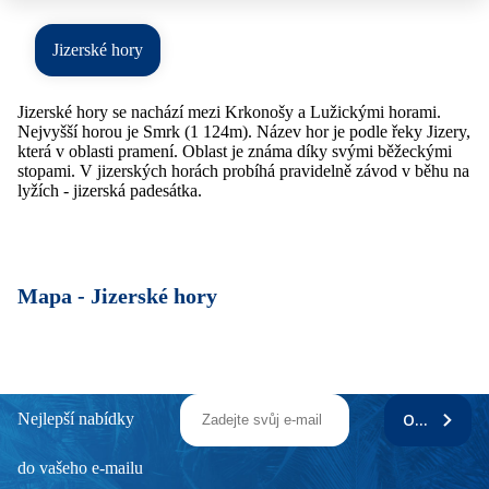
Jizerské hory
Jizerské hory se nachází mezi Krkonošy a Lužickými horami.
Nejvyšší horou je Smrk (1 124m). Název hor je podle řeky Jizery,
která v oblasti pramení. Oblast je známa díky svými běžeckými
stopami. V jizerských horách probíhá pravidelně závod v běhu na
lyžích - jizerská padesátka.
Mapa -
Jizerské hory
Nejlepší nabídky
ODEBÍRAT
do vašeho e-mailu