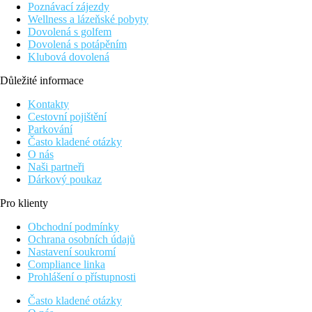
Poznávací zájezdy
Wellness a lázeňské pobyty
Dovolená s golfem
Dovolená s potápěním
Klubová dovolená
Důležité informace
Kontakty
Cestovní pojištění
Parkování
Často kladené otázky
O nás
Naši partneři
Dárkový poukaz
Pro klienty
Obchodní podmínky
Ochrana osobních údajů
Nastavení soukromí
Compliance linka
Prohlášení o přístupnosti
Často kladené otázky