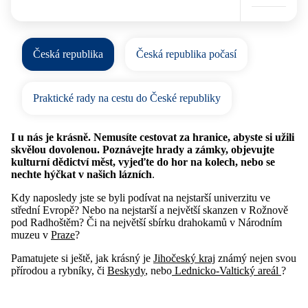
Česká republika
Česká republika počasí
Praktické rady na cestu do České republiky
I u nás je krásně. Nemusíte cestovat za hranice, abyste si užili
skvělou dovolenou. Poznávejte hrady a zámky, objevujte
kulturní dědictví měst, vyjeďte do hor na kolech, nebo se
nechte hýčkat v našich lázních
.
Kdy naposledy jste se byli podívat na nejstarší univerzitu ve
střední Evropě? Nebo na nejstarší a největší skanzen v Rožnově
pod Radhoštěm? Či na největší sbírku drahokamů v Národním
muzeu v
Praze
?
Pamatujete si ještě, jak krásný je
Jihočeský kraj
známý nejen svou
přírodou a rybníky, či
Beskydy
, nebo
Lednicko-Valtický areál
?