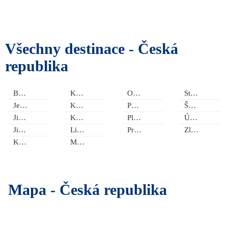
Všechny destinace -
Česká
republika
Beskydy
Kraj Vysočina
Olomoucký kraj
Středočeský kraj
Jeseníky
Královéhradecký kraj
Pardubický kraj
Šumava
Jihočeský kraj
Krkonoše
Plzeňský kraj
Ústecký kraj
Jihomoravský kraj
Liberecký kraj
Praha a okolí
Zlínský kraj
Karlovarský kraj
Moravskoslezský kraj
Mapa -
Česká republika