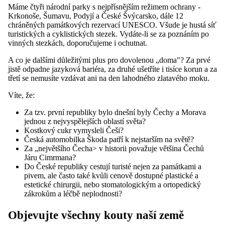
Máme čtyři národní parky s nejpřísnějším režimem ochrany -
Krkonoše, Šumavu, Podyjí a České Švýcarsko, dále 12
chráněných památkových rezervací UNESCO. Všude je hustá síť
turistických a cyklistických stezek. Vydáte-li se za poznáním po
vinných stezkách, doporučujeme i ochutnat.
A co je dalšími důležitými plus pro dovolenou „doma"? Za prvé
jistě odpadne jazyková bariéra, za druhé ušetříte i tisíce korun a za
třetí se nemusíte vzdávat ani na den lahodného zlatavého moku.
Víte, že:
Za tzv. první republiky bylo dnešní byly Čechy a Morava
jednou z nejvyspělejších oblastí světa?
Kostkový cukr vymysleli Češi?
Česká automobilka Škoda patří k nejstarším na světě?
Za „největšího Čecha> v historii považuje většina Čechů
Járu Cimrmana?
Do České republiky cestují turisté nejen za památkami a
pivem, ale často také kvůli cenově dostupné plastické a
estetické chirurgii, nebo stomatologickým a ortopedický
zákrokům a léčbě neplodnosti?
Objevujte všechny kouty naší země