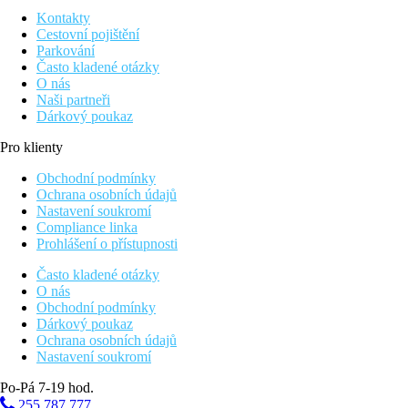
Kontakty
Cestovní pojištění
Parkování
Často kladené otázky
O nás
Naši partneři
Dárkový poukaz
Pro klienty
Obchodní podmínky
Ochrana osobních údajů
Nastavení soukromí
Compliance linka
Prohlášení o přístupnosti
Často kladené otázky
O nás
Obchodní podmínky
Dárkový poukaz
Ochrana osobních údajů
Nastavení soukromí
Po-Pá 7-19 hod.
255 787 777