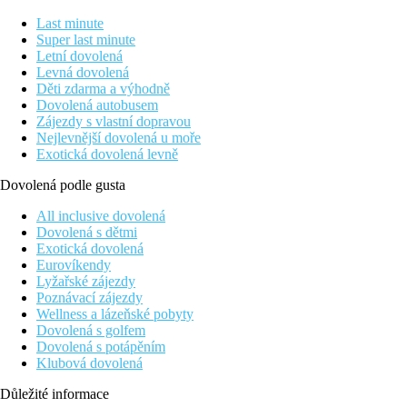
Last minute
Super last minute
Letní dovolená
Levná dovolená
Děti zdarma a výhodně
Dovolená autobusem
Zájezdy s vlastní dopravou
Nejlevnější dovolená u moře
Exotická dovolená levně
Dovolená podle gusta
All inclusive dovolená
Dovolená s dětmi
Exotická dovolená
Eurovíkendy
Lyžařské zájezdy
Poznávací zájezdy
Wellness a lázeňské pobyty
Dovolená s golfem
Dovolená s potápěním
Klubová dovolená
Důležité informace