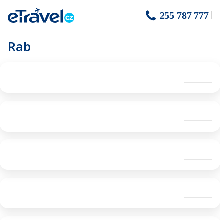
255 787 777
Rab