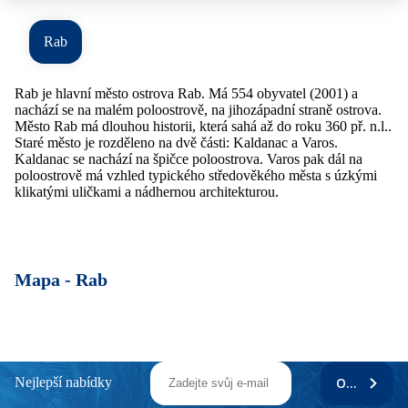
Rab
Rab je hlavní město ostrova Rab. Má 554 obyvatel (2001) a
nachází se na malém poloostrově, na jihozápadní straně ostrova.
Město Rab má dlouhou historii, která sahá až do roku 360 př. n.l..
Staré město je rozděleno na dvě části: Kaldanac a Varos.
Kaldanac se nachází na špičce poloostrova. Varos pak dál na
poloostrově má vzhled typického středověkého města s úzkými
klikatými uličkami a nádhernou architekturou.
Mapa -
Rab
Nejlepší nabídky
ODEBÍRAT