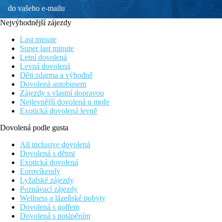
do vašeho e-mailu
Nejvýhodnější zájezdy
Last minute
Super last minute
Letní dovolená
Levná dovolená
Děti zdarma a výhodně
Dovolená autobusem
Zájezdy s vlastní dopravou
Nejlevnější dovolená u moře
Exotická dovolená levně
Dovolená podle gusta
All inclusive dovolená
Dovolená s dětmi
Exotická dovolená
Eurovíkendy
Lyžařské zájezdy
Poznávací zájezdy
Wellness a lázeňské pobyty
Dovolená s golfem
Dovolená s potápěním