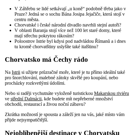
V Záhřebu se lidé setkávají „u koně“ podobně třeba jako v
Praze? Jedná se o sochu Bána Josipa Jejačiče, která stojí v
centru města.
Chorvatské i české národní divadlo navrhli stejní autoři?
V oblasti Baranja stojí více než 100 let staré domy, které
mají střechu pokrytou rákosím?
Poloostrov Istrie byl kdysi pod nadvládou Římanů a i dnes
tu kromě chorvatštiny uslyšíte také italštinu?
Chorvatsko má Čechy rádo
Na
Istrii
si užijete průzračné moře, které je tu přímo ideální také
pro šnorchlování, malebné zátoky skvělé pro koupání, nebo
procházky rozkvetlými údolími.
Nebo si raději vychutnáte vyloženě turistickou
Makarskou riviéru
ve
střední Dalmácii
, kde budete mít nepřeberné množství
obchodů, restaurací a živou noční zábavu?
Zkrátka možností je spousta a záleží jen na vás, jaké místo vám
přijde nejsympatičtější.
Nejoblíbenější destinace v Chorvatsku