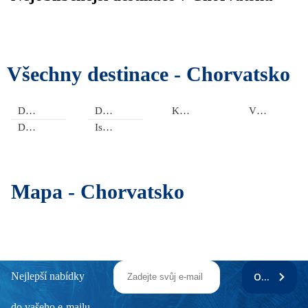
Všechny destinace -
Chorvatsko
Dalmácie jižní
Dalmácie střední
Kvarner
Vnitrozemí
Dalmácie severní
Istrie
Mapa -
Chorvatsko
Nejlepší nabídky
ODEBÍRAT
do vašeho e-mailu