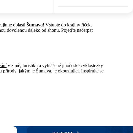
ajinné oblasti
Šumava
! Vstupte do krajiny říček,
nou dovolenou daleko od shonu. Pojeďte načerpat
vání
v zimě, turistiku a vyhlášené jihočeské cyklostezky
 přírody, jakým je Šumava, je okouzlující. Inspirujte se