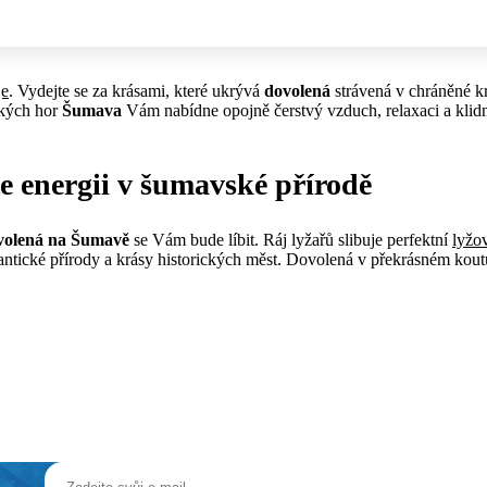
je
. Vydejte se za krásami, které ukrývá
dovolená
strávená v chráněné kr
ských hor
Šumava
Vám nabídne opojně čerstvý vzduch, relaxaci a klid
 energii v šumavské přírodě
volená na Šumavě
se Vám bude líbit. Ráj lyžařů slibuje perfektní
lyžo
mantické přírody a krásy historických měst. Dovolená v překrásném koutu