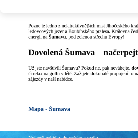
Poznejte jedno z nejatraktivnějších míst
Jihočeského kra
ledovcových jezer a Boubínského pralesa. Královna če
energii na
Šumavu
, pod zelenou střechu Evropy!
Dovolená Šumava – načerpejte
Už jste navštívili Šumavu? Pokud ne, pak neváhejte,
do
či relax na golfu v létě. Zažijete dokonalé propojení ro
zájezdy v naší nabídce.
Mapa -
Šumava
Nejlepší nabídky do vašeho e-mailu