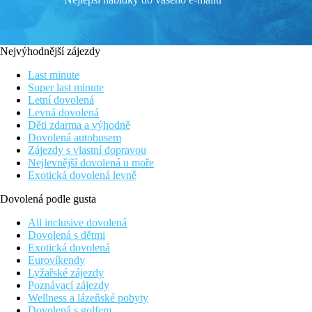
Nejvýhodnější zájezdy
Last minute
Super last minute
Letní dovolená
Levná dovolená
Děti zdarma a výhodně
Dovolená autobusem
Zájezdy s vlastní dopravou
Nejlevnější dovolená u moře
Exotická dovolená levně
Dovolená podle gusta
All inclusive dovolená
Dovolená s dětmi
Exotická dovolená
Eurovíkendy
Lyžařské zájezdy
Poznávací zájezdy
Wellness a lázeňské pobyty
Dovolená s golfem