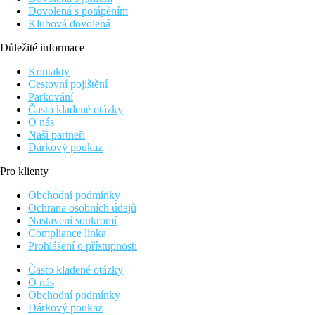
Dovolená s potápěním
Klubová dovolená
Důležité informace
Kontakty
Cestovní pojištění
Parkování
Často kladené otázky
O nás
Naši partneři
Dárkový poukaz
Pro klienty
Obchodní podmínky
Ochrana osobních údajů
Nastavení soukromí
Compliance linka
Prohlášení o přístupnosti
Často kladené otázky
O nás
Obchodní podmínky
Dárkový poukaz