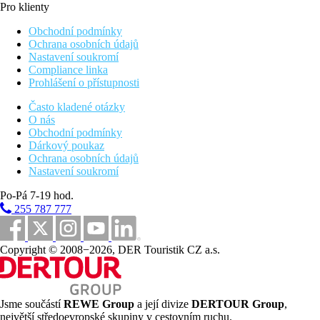
Pro klienty
Obchodní podmínky
Ochrana osobních údajů
Nastavení soukromí
Compliance linka
Prohlášení o přístupnosti
Často kladené otázky
O nás
Obchodní podmínky
Dárkový poukaz
Ochrana osobních údajů
Nastavení soukromí
Po-Pá 7-19 hod.
255 787 777
Copyright © 2008−2026, DER Touristik CZ a.s.
Jsme součástí
REWE Group
a její divize
DERTOUR Group
,
největší středoevropské skupiny v cestovním ruchu.