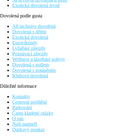
Exotická dovolená levně
Dovolená podle gusta
All inclusive dovolená
Dovolená s dětmi
Exotická dovolená
Eurovíkendy
Lyžařské zájezdy
Poznávací zájezdy
Wellness a lázeňské pobyty
Dovolená s golfem
Dovolená s potápěním
Klubová dovolená
Důležité informace
Kontakty
Cestovní pojištění
Parkování
Často kladené otázky
O nás
Naši partneři
Dárkový poukaz