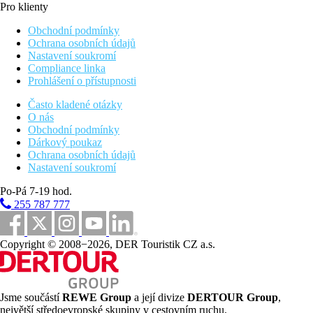
Pro klienty
Obchodní podmínky
Ochrana osobních údajů
Nastavení soukromí
Compliance linka
Prohlášení o přístupnosti
Často kladené otázky
O nás
Obchodní podmínky
Dárkový poukaz
Ochrana osobních údajů
Nastavení soukromí
Po-Pá 7-19 hod.
255 787 777
Copyright © 2008−2026, DER Touristik CZ a.s.
Jsme součástí
REWE Group
a její divize
DERTOUR Group
,
největší středoevropské skupiny v cestovním ruchu.