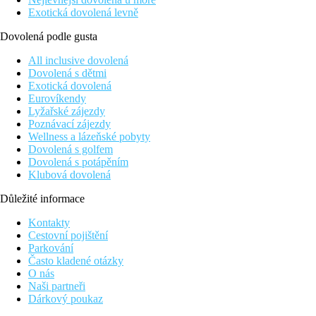
Exotická dovolená levně
Dovolená podle gusta
All inclusive dovolená
Dovolená s dětmi
Exotická dovolená
Eurovíkendy
Lyžařské zájezdy
Poznávací zájezdy
Wellness a lázeňské pobyty
Dovolená s golfem
Dovolená s potápěním
Klubová dovolená
Důležité informace
Kontakty
Cestovní pojištění
Parkování
Často kladené otázky
O nás
Naši partneři
Dárkový poukaz