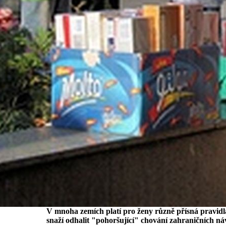
V mnoha zemích platí pro ženy různě přísná pravidl
snaží odhalit "pohoršující" chování zahraničních ná