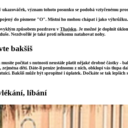
 ukazováček, význam tohoto posunku se podobá vztyčenému pros
spojený do písmene "O". Místní ho mohou chápat i jako výhrůžku.
 obvyklým způsobem pozdravu v
Thajsku
. Je možné je doplnit úklo
o duše. Nezdvořilé je také proti někomu natahovat nohy.
vte bakšiš
síte počítat s nutností neustále platit nějaké drobné částky - b
, zejména dětí. Dáte-li peníze jednomu z nich, obklopí vás tlupa d
tuicí. Bakšiš může být spropitné i úplatek. Dočkáte se tak lepších s
lékání, líbání