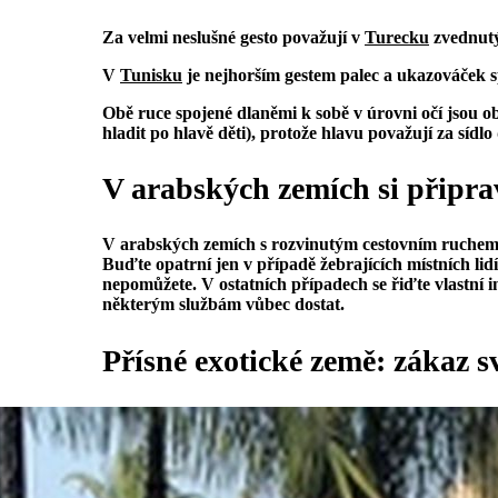
Za velmi neslušné gesto považují v
Turecku
zvednutý
V
Tunisku
je nejhorším gestem palec a ukazováček 
Obě ruce spojené dlaněmi k sobě v úrovni očí jsou
hladit po hlavě děti), protože hlavu považují za sídl
V arabských zemích si připra
V arabských zemích s rozvinutým cestovním ruchem mu
Buďte opatrní jen v případě žebrajících místních lidí
nepomůžete. V ostatních případech se řiďte vlastní in
některým službám vůbec dostat.
Přísné exotické země: zákaz sv