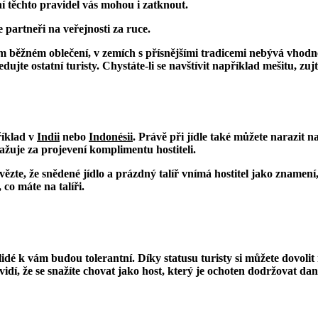
í těchto pravidel vás mohou i zatknout.
 partneři na veřejnosti za ruce.
m běžném oblečení, v zemích s přísnějšími tradicemi nebývá vhodné
ujte ostatní turisty. Chystáte-li se navštívit například mešitu, zuj
říklad v
Indii
nebo
Indonésii
. Právě při jídle také můžete narazit 
ovažuje za projevení komplimentu hostiteli.
vězte, že snědené jídlo a prázdný talíř vnímá hostitel jako znamení
 co máte na talíři.
idé k vám budou tolerantní. Díky statusu turisty si můžete dovolit m
idí, že se snažíte chovat jako host, který je ochoten dodržovat dan