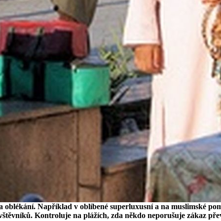
a oblékání. Například v oblíbené superluxusní a na muslimské po
vštěvníků. Kontroluje na plážích, zda někdo neporušuje zákaz přev