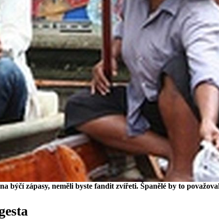
e na býčí zápasy, neměli byste fandit zvířeti. Španělé by to považova
gesta