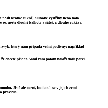
 nosit krátké sukně, hluboké výstřihy nebo holá
te se, noste dlouhé kalhoty a šátek a dlouhé rukávy.
na zvyk, který nám připadá velmi podivný: například
, že chcete přidat. Sami vám potom naloží další porci.
noho. Jistě ale ocení, budete-li se v jejich zemi
á pravidla.