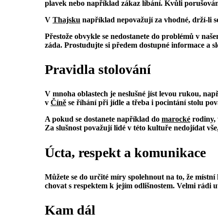
plavek nebo například zákaz líbání. Kvůli porušován
V
Thajsku
například nepovažují za vhodné, drží-li se
Přestože obvykle se nedostanete do problémů v naše
záda. Prostudujte si předem dostupné informace a sled
Pravidla stolování
V mnoha oblastech je neslušné jíst levou rukou, nap
v
Číně
se říhání při jídle a třeba i pocintání stolu p
A pokud se dostanete například do
m
arocké
rodiny, 
Za slušnost považují lidé v této kultuře nedojídat vše,
Úcta, respekt a komunikace
Můžete se do určité míry spolehnout na to, že místní l
chovat s respektem k jejím odlišnostem. Velmi rádi uv
Kam dál