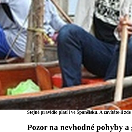
Stejné pravidlo platí i
ve Španělsku
. A zavítáte-li zd
Pozor na nevhodné pohyby a 