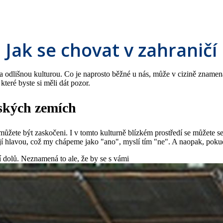
Jak se chovat v zahraničí
a odlišnou kulturou. Co je naprosto běžné u nás, může v cizině znamen
které byste si měli dát pozor.
pských zemích
můžete být zaskočeni. I v tomto kulturně blízkém prostředí se můžete 
í hlavou, což my chápeme jako "ano", myslí tím "ne". A naopak, pokud
 dolů. Neznamená to ale, že by se s vámi