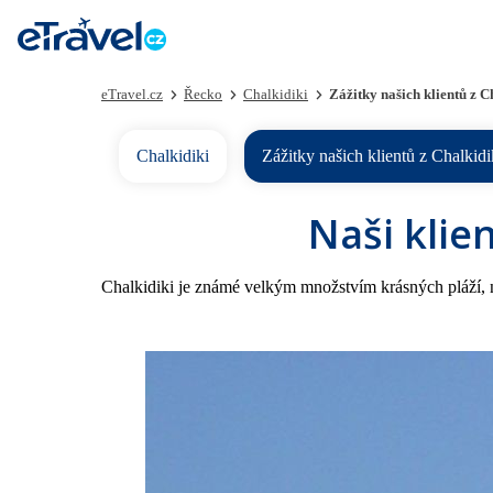
eTravel.cz
Řecko
Chalkidiki
Zážitky našich klientů z C
Chalkidiki
Zážitky našich klientů z Chalkidi
Naši klien
Chalkidiki je známé velkým množstvím krásných pláží, n