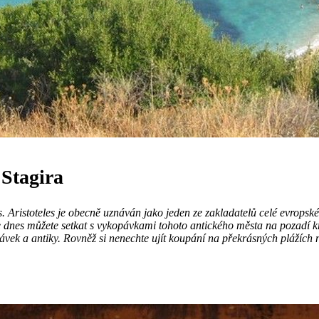
 Stagira
es. Aristoteles je obecně uznáván jako jeden ze zakladatelů celé evropské
 se dnes můžete setkat s vykopávkami tohoto antického města na pozadí kr
pávek a antiky. Rovněž si nenechte ujít koupání na překrásných plážíc