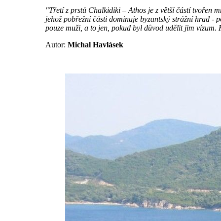
"Třetí z prstů Chalkidiki – Athos je z větší částí tvoře
jehož pobřežní části dominuje byzantský strážní hrad - p
pouze muži, a to jen, pokud byl důvod udělit jim vízum. 
Autor:
Michal Havlásek