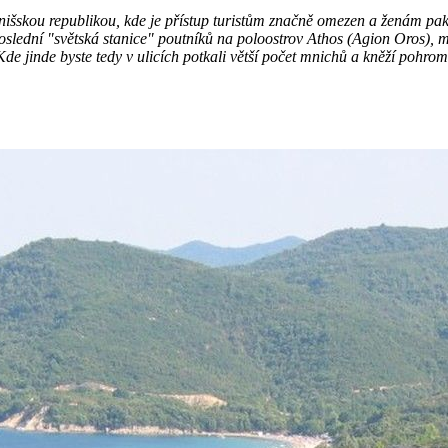
n mnišskou republikou, kde je přístup turistům značně omezen a ženám pa
oslední "světská stanice" poutníků na poloostrov Athos (Agion Oros), m
Kde jinde byste tedy v ulicích potkali větší počet mnichů a kněží pohr