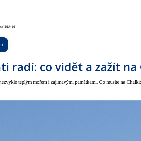
halkidiki
ki
ti radí: co vidět a zažít na
ezvykle teplým mořem i zajímavými památkami. Co musíte na Chalkidiki 