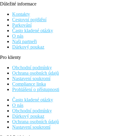
Důležité informace
Kontakty
Cestovní pojištění
Parkování
Často kladené otázky
O nás
Naši partneři
Dárkový poukaz
Pro klienty
Obchodní podmínky
Ochrana osobních údajů
Nastavení soukromí
Compliance linka
Prohlášení o přístupnosti
Často kladené otázky
O nás
Obchodní podmínky
Dárkový poukaz
Ochrana osobních údajů
Nastavení soukromí