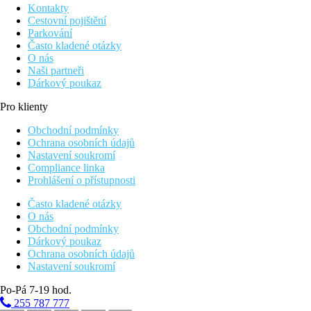
Kontakty
Cestovní pojištění
Parkování
Často kladené otázky
O nás
Naši partneři
Dárkový poukaz
Pro klienty
Obchodní podmínky
Ochrana osobních údajů
Nastavení soukromí
Compliance linka
Prohlášení o přístupnosti
Často kladené otázky
O nás
Obchodní podmínky
Dárkový poukaz
Ochrana osobních údajů
Nastavení soukromí
Po-Pá 7-19 hod.
255 787 777