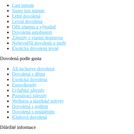
Last minute
Super last minute
Letní dovolená
Levná dovolená
Děti zdarma a výhodně
Dovolená autobusem
Zájezdy s vlastní dopravou
Nejlevnější dovolená u moře
Exotická dovolená levně
Dovolená podle gusta
All inclusive dovolená
Dovolená s dětmi
Exotická dovolená
Eurovíkendy
Lyžařské zájezdy
Poznávací zájezdy
Wellness a lázeňské pobyty
Dovolená s golfem
Dovolená s potápěním
Klubová dovolená
Důležité informace