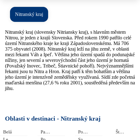
Nitranský kraj
Nitranský kraj (slovensky Nitriansky kraj), s hlavním městem
Nitrou, je jeden z krajů Slovenska. Před rokem 1990 patřilo celé
území Nitranského kraje ke kraji Západoslovenskému. Má 706
375 obyvatel (2008). Nitranský kraj leží na jihu země, v oblasti
mezi řekami Váh a Ipeľ. Většina jeho území spadá do podunajské
nížiny, jen severní a severovýchodní část jeho území je hornatá
(Považský Inovec, Tribeč, Štiavnické pohoří). Nejvýznamnějšími
řekami jsou tu Nitra a Hron. Kraj patří k těm bohatším a většina
jeho území je intenzívně zemědělsky využívaná. Sídlí zde početná
maďarská menšina (27,6 % roku 2001), soustředěná především na
jihu.
Oblasti v destinaci -
Nitranský kraj
Belá
Patince
Polný Kesov
Štúrovo
Levice
Podhajská
Santovka