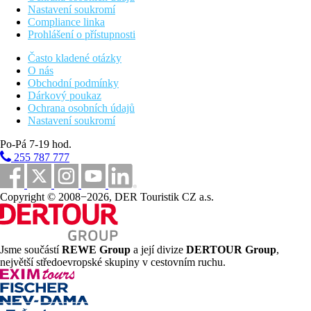
Nastavení soukromí
Compliance linka
Prohlášení o přístupnosti
Často kladené otázky
O nás
Obchodní podmínky
Dárkový poukaz
Ochrana osobních údajů
Nastavení soukromí
Po-Pá 7-19 hod.
255 787 777
Copyright © 2008−2026, DER Touristik CZ a.s.
Jsme součástí
REWE Group
a její divize
DERTOUR Group
,
největší středoevropské skupiny v cestovním ruchu.