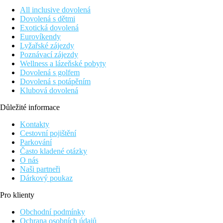
All inclusive dovolená
Dovolená s dětmi
Exotická dovolená
Eurovíkendy
Lyžařské zájezdy
Poznávací zájezdy
Wellness a lázeňské pobyty
Dovolená s golfem
Dovolená s potápěním
Klubová dovolená
Důležité informace
Kontakty
Cestovní pojištění
Parkování
Často kladené otázky
O nás
Naši partneři
Dárkový poukaz
Pro klienty
Obchodní podmínky
Ochrana osobních údajů