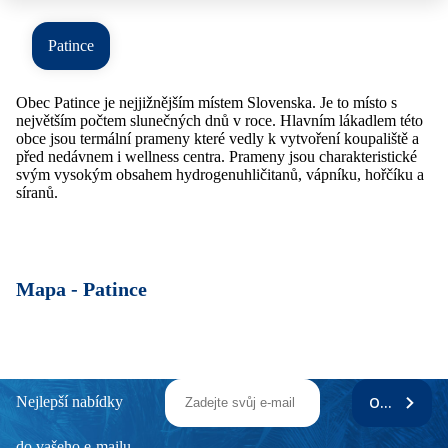
Patince
Obec Patince je nejjižnějším místem Slovenska. Je to místo s
největším počtem slunečných dnů v roce. Hlavním lákadlem této
obce jsou termální prameny které vedly k vytvoření koupaliště a
před nedávnem i wellness centra. Prameny jsou charakteristické
svým vysokým obsahem hydrogenuhličitanů, vápníku, hořčíku a
síranů.
Mapa -
Patince
Nejlepší nabídky
ODEBÍRAT
do vašeho e-mailu