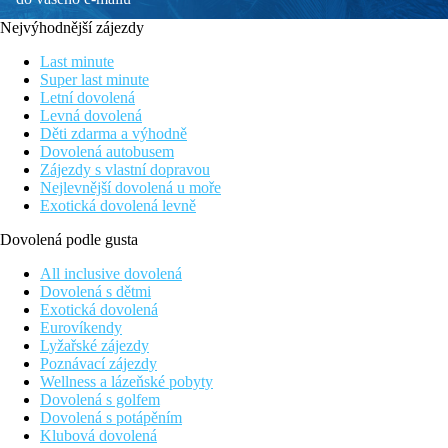
Nejvýhodnější zájezdy
Last minute
Super last minute
Letní dovolená
Levná dovolená
Děti zdarma a výhodně
Dovolená autobusem
Zájezdy s vlastní dopravou
Nejlevnější dovolená u moře
Exotická dovolená levně
Dovolená podle gusta
All inclusive dovolená
Dovolená s dětmi
Exotická dovolená
Eurovíkendy
Lyžařské zájezdy
Poznávací zájezdy
Wellness a lázeňské pobyty
Dovolená s golfem
Dovolená s potápěním
Klubová dovolená