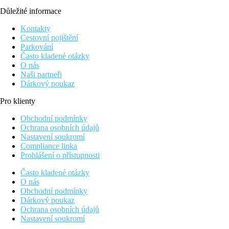
Důležité informace
Kontakty
Cestovní pojištění
Parkování
Často kladené otázky
O nás
Naši partneři
Dárkový poukaz
Pro klienty
Obchodní podmínky
Ochrana osobních údajů
Nastavení soukromí
Compliance linka
Prohlášení o přístupnosti
Často kladené otázky
O nás
Obchodní podmínky
Dárkový poukaz
Ochrana osobních údajů
Nastavení soukromí