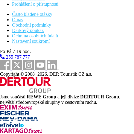
Prohlášení o přístupnosti
Často kladené otázky
O nás
Obchodní podmínky
Dárkový poukaz
Ochrana osobních údajů
Nastavení soukromí
Po-Pá 7-19 hod.
255 787 777
Copyright © 2008−2026, DER Touristik CZ a.s.
Jsme součástí
REWE Group
a její divize
DERTOUR Group
,
největší středoevropské skupiny v cestovním ruchu.