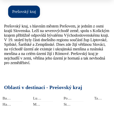
Prešovský kraj
Prešovský kraj, s hlavním městem Prešovem, je jedním z osmi
krajů Slovenska. Leží na severovýchodě země, spolu s Košickým
krajem přibližně odpovídá bývalému Východoslovenskému kraji.
V 19. století byly části dnešního regionu součástí žup Liptovské,
Spišské, Šarišské a Zemplínské. Dnes zde žijí většinou Slováci,
na východě území ale existuje i ukrajinská menšina a rusínská
menšina a na celém území žijí i Rómové. Prešovský kraj je
nejchudší v zemi, většina jeho území je hornatá a tak nevhodná
pro zemědělství.
Oblasti v destinaci -
Prešovský kraj
Bardejov
Lučivná
Poprad
Tatranská Štrba
Haligovce
Mengusovce
Stará Ľubovňa