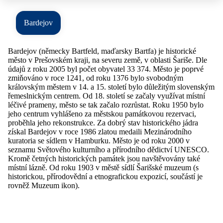
Bardejov
Bardejov (německy Bartfeld, maďarsky Bartfa) je historické
město v Prešovském kraji, na severu země, v oblasti Šariše. Dle
údajů z roku 2005 byl počet obyvatel 33 374. Město je poprvé
zmiňováno v roce 1241, od roku 1376 bylo svobodným
královským městem v 14. a 15. století bylo důležitým slovenským
řemeslnickým centrem. Od 18. století se začaly využívat místní
léčivé prameny, město se tak začalo rozrůstat. Roku 1950 bylo
jeho centrum vyhlášeno za městskou památkovou rezervaci,
proběhla jeho rekonstrukce. Za dobrý stav historického jádra
získal Bardejov v roce 1986 zlatou medaili Mezinárodního
kuratoria se sídlem v Hamburku. Město je od roku 2000 v
seznamu Světového kulturního a přírodního dědictví UNESCO.
Kromě četných historických památek jsou navštěvovány také
místní lázně. Od roku 1903 v městě sídlí Šarišské muzeum (s
historickou, přírodovědní a etnografickou expozicí, součástí je
rovněž Muzeum ikon).