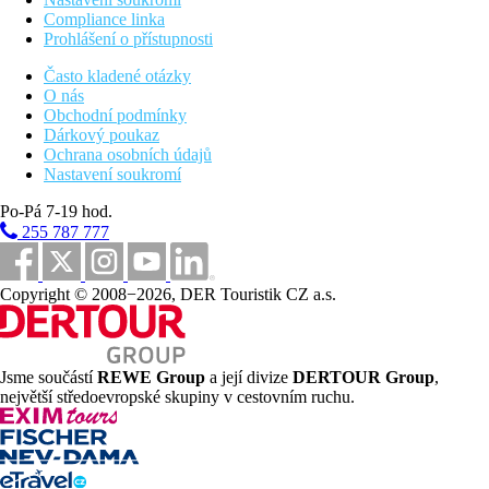
Compliance linka
Prohlášení o přístupnosti
Často kladené otázky
O nás
Obchodní podmínky
Dárkový poukaz
Ochrana osobních údajů
Nastavení soukromí
Po-Pá 7-19 hod.
255 787 777
Copyright © 2008−2026, DER Touristik CZ a.s.
Jsme součástí
REWE Group
a její divize
DERTOUR Group
,
největší středoevropské skupiny v cestovním ruchu.