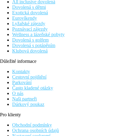
All inclusive dovolená
Dovolená s dětmi
Exotická dovolená
Eurovíkendy
Lyžařské zájezdy
Poznávací zájezdy
Wellness a lázeňské pobyty
Dovolená s golfem
Dovolená s potápěním
Klubová dovolená
Důležité informace
Kontakty
Cestovní pojištění
Parkování
Často kladené otázky
O nás
Naši partneři
Dárkový poukaz
Pro klienty
Obchodní podmínky
Ochrana osobních údajů
Nastavení soukromí