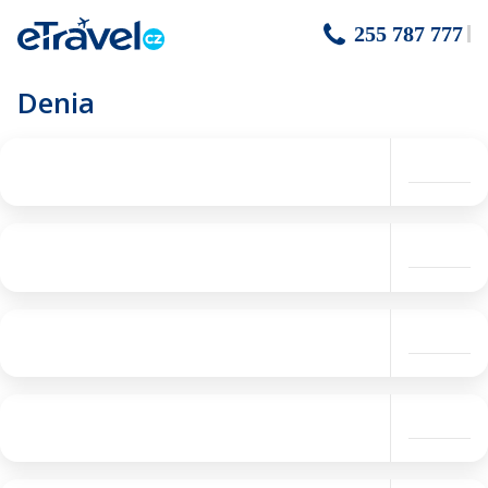
255 787 777
Denia