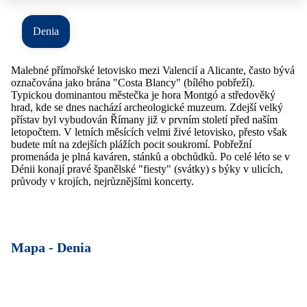
Denia
Malebné přímořské letovisko mezi Valencií a Alicante, často bývá
označována jako brána "Costa Blancy" (bílého pobřeží).
Typickou dominantou městečka je hora Montgó a středověký
hrad, kde se dnes nachází archeologické muzeum. Zdejší velký
přístav byl vybudován Římany již v prvním století před naším
letopočtem. V letních měsících velmi živé letovisko, přesto však
budete mít na zdejších plážích pocit soukromí. Pobřežní
promenáda je plná kaváren, stánků a obchůdků. Po celé léto se v
Dénii konají pravé španělské "fiesty" (svátky) s býky v ulicích,
průvody v krojích, nejrůznějšími koncerty.
Mapa -
Denia