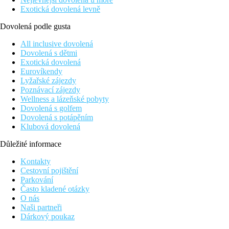
Exotická dovolená levně
Dovolená podle gusta
All inclusive dovolená
Dovolená s dětmi
Exotická dovolená
Eurovíkendy
Lyžařské zájezdy
Poznávací zájezdy
Wellness a lázeňské pobyty
Dovolená s golfem
Dovolená s potápěním
Klubová dovolená
Důležité informace
Kontakty
Cestovní pojištění
Parkování
Často kladené otázky
O nás
Naši partneři
Dárkový poukaz