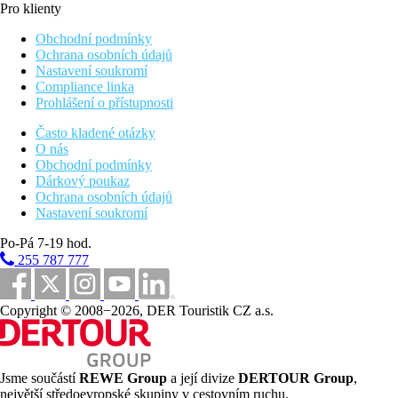
Pro klienty
Obchodní podmínky
Ochrana osobních údajů
Nastavení soukromí
Compliance linka
Prohlášení o přístupnosti
Často kladené otázky
O nás
Obchodní podmínky
Dárkový poukaz
Ochrana osobních údajů
Nastavení soukromí
Po-Pá 7-19 hod.
255 787 777
Copyright © 2008−2026, DER Touristik CZ a.s.
Jsme součástí
REWE Group
a její divize
DERTOUR Group
,
největší středoevropské skupiny v cestovním ruchu.