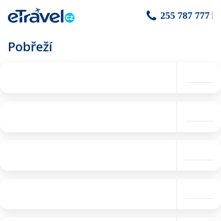
255 787 777
Pobřeží