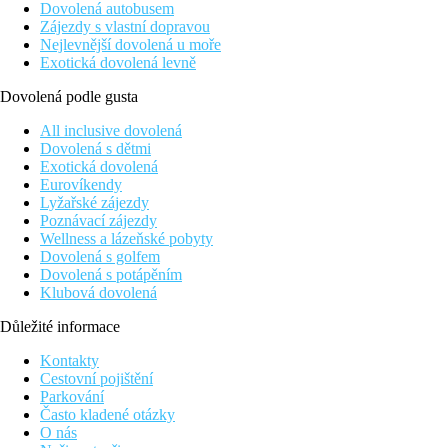
Dovolená autobusem
Zájezdy s vlastní dopravou
Nejlevnější dovolená u moře
Exotická dovolená levně
Dovolená podle gusta
All inclusive dovolená
Dovolená s dětmi
Exotická dovolená
Eurovíkendy
Lyžařské zájezdy
Poznávací zájezdy
Wellness a lázeňské pobyty
Dovolená s golfem
Dovolená s potápěním
Klubová dovolená
Důležité informace
Kontakty
Cestovní pojištění
Parkování
Často kladené otázky
O nás