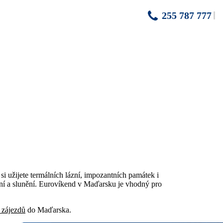
255 787 777
 si užijete termálních lázní, impozantních památek i
pání a slunění. Eurovíkend v Maďarsku je vhodný pro
 zájezdů
do Maďarska.