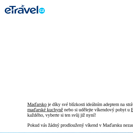
Maďarsko
je díky své blízkosti ideálním adeptem na st
maďarské kuchyně
nebo si udělejte víkendový pobyt u
každého, vyberte si ten svůj již nyní!
Pokud vás žádný prodloužený víkend v Maďarsku nezauja