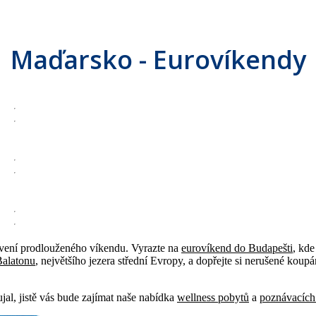
Maďarsko - Eurovíkendy
rávení prodlouženého víkendu. Vyrazte na
eurovíkend do Budapešti
, kde
Balatonu
, největšího jezera střední Evropy, a dopřejte si nerušené kou
l, jistě vás bude zajímat naše nabídka
wellness pobytů
a
poznávacích