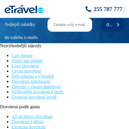
255 787 777
Nejlepší nabídky
ODEBÍRAT
LISABON, PORTO
do vašeho e-mailu
Krásná města Portugalska a skvělá gastronomie
Návštěva nejznámější lisabonské cukrárny s ochutnávkou
Nejvýhodnější zájezdy
dortíku Pastel de Belém
Prohlídka metropole severního Portugalska, druhého největšího
Last minute
města v Portugalsku – Porta
Super last minute
Procházka k nejstarší lisabonské katedrále Sé a k vyhlídce Sv.
Letní dovolená
Lucie
Levná dovolená
Skvělá atmosféra a kultura Portugalska a místních oblastí
Děti zdarma a výhodně
Dovolená autobusem
Informace o hotelu
Zájezdy s vlastní dopravou
Trasa zájezdu
Nejlevnější dovolená u moře
Exotická dovolená levně
Lisabon - Obidos - Aveiro - Costa Nova - Porto
Dovolená podle gusta
Program zájezdu
All inclusive dovolená
1. den: Praha - Lisabon
Dovolená s dětmi
Exotická dovolená